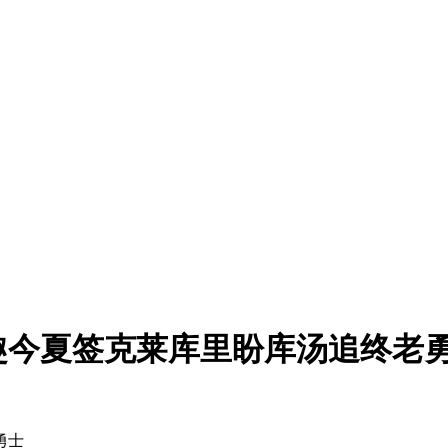
兴趣今夏签克莱库里盼库汤追终老
勇士