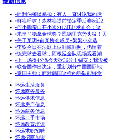
最新信息
•
哈利伯顿谈暴扣：有人一直讨论我的运
•
群狼呼啸！森林狼提前锁定季后赛&近2
•
何小鹏亲自开小米SU7赶赴发布会：这
•
来皇马稳拿金球奖？恩德里克势头猛！贝
•
关于某玥+前某协会成员+繁繁小弟造
•
李铁今日在法庭上认罪悔罪照，仍留着
•
练完球去看球，阿根廷全队现场观看湖
•
上一场得4分&今天砍36分！锡安：我没被
•
联合国作出决定，重新划分中国国际地
•
泰国主帅：面对韩国这样的强队能够拿
怀远生活服务
怀远商务服务
怀远供求信息
怀远房产信息
怀远商务信息
怀远二手市场
怀远教育培训
怀远求职招聘
怀远招商加盟