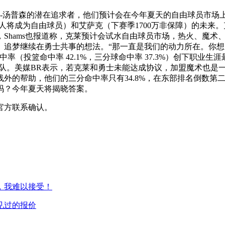
克莱-汤普森的潜在追求者，他们预计会在今年夏天的自由球员市场上力
将成为自由球员）和艾萨克（下赛季1700万非保障）的未来。克
Shams也报道称，克莱预计会试水自由球员市场，热火、魔术
、追梦继续在勇士共事的想法。“那一直是我们的动力所在。你
（投篮命中率 42.1%，三分球命中率 37.3%）创下职业生涯
 战胜犹他爵士队。美媒BR表示，若克莱和勇士未能达成协议，加盟魔
线外的帮助，他们的三分命中率只有34.8%，在东部排名倒数第
吗？今年夏天将揭晓答案。
官方联系确认。
，我难以接受！
见过的报价