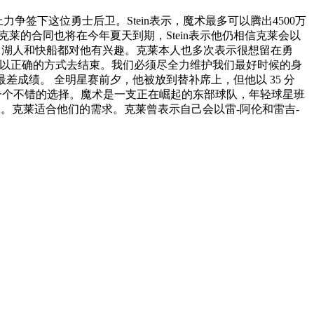
争签下这位勇士后卫。Stein表示，魔术最多可以腾出4500万
莱的合同也将在今年夏天到期，Stein表示他仍相信克莱会以
、湖人和快船都对他有兴趣。克莱本人也多次表示很想留在勇
想以正确的方式去结束。我们必须尽全力维护我们最好时候的身
最差成绩。 全明星赛前夕，他被放到替补席上，但他以 35 分
术也是一个不错的选择。魔术是一支正在崛起的东部球队，年轻球星班
二。克莱适合他们的需求。克莱曾表示自己会以雷-阿伦和雷吉-