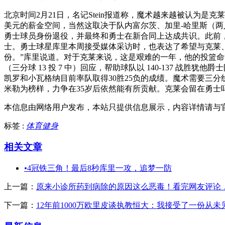
北京时间2月21日，名记Stein报道称，魔术越来越被认为是
美元的薪金空间，当然这取决于队内富尔茨、加里-哈里斯（两人
勇士球员身份退役，并最终和勇士在新合同上达成共识。此前，
士。勇士球星库里本周接受媒体采访时，也表达了希望与克莱
份。”库里说道。对于克莱来说，这是艰难的一年，他的投篮命中率
（三分球 13 投 7 中）回应，帮助球队以 140-137
凯罗和小瓦格纳目前率队取得30胜25负的成绩。魔术需要三分
米勒为榜样，力争在35岁后依然能有所贡献。克莱会留在勇士
本信息由网络用户发布，
本站只提供信息展示，内容详情请与
标签 :
体育健身
相关文章
•
4冠铁三角！最后8秒库里一攻，追梦一防
上一篇：
原来小诊所药到病除的原因这么恶毒！看完网友评论
下一篇：
12年前1000万欧里皮谈执教恒大：我接受了一份从未