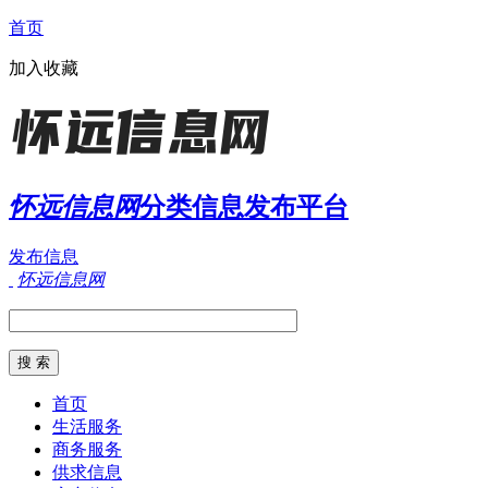
首页
加入收藏
怀远信息网
分类信息发布平台
发布信息
怀远信息网
首页
生活服务
商务服务
供求信息