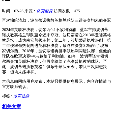
时间：02-26
来源：
体育健身
访问次数：475
再次输给渣叔，波切蒂诺执教英格兰球队三进决赛均未能夺冠
2024年英联杯决赛，切尔西0-1不敌利物浦，蓝军主帅波切蒂
诺执教英格兰球队至今还未夺冠。波切蒂诺在2013年登陆英格
兰足坛，成为南安普顿主帅，第二年，波切蒂诺执教热刺，第
二年便率领热刺闯进英联杯决赛，最终在决赛0-2输给了现东
家切尔西。2018年，波切蒂诺再度率领热刺闯进决赛，但他的
球队在欧冠决赛中0-2输给了利物浦。如今，波切蒂诺带领切
尔西参加英联杯决赛，但再度输给了克洛普执教的球队。至
此，波切蒂诺执教英格兰俱乐部球队至今，带队三次闯进决
赛，但均未能捧杯。
本信息由网络用户发布，
本站只提供信息展示，内容详情请与
官方联系确认。
标签 :
体育健身
相关文章