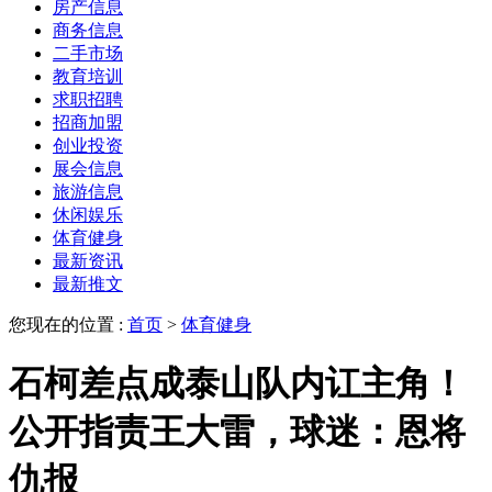
房产信息
商务信息
二手市场
教育培训
求职招聘
招商加盟
创业投资
展会信息
旅游信息
休闲娱乐
体育健身
最新资讯
最新推文
您现在的位置 :
首页
>
体育健身
石柯差点成泰山队内讧主角！
公开指责王大雷，球迷：恩将
仇报