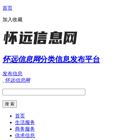
首页
加入收藏
怀远信息网
分类信息发布平台
发布信息
怀远信息网
首页
生活服务
商务服务
供求信息