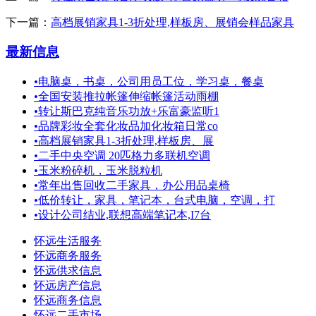
下一篇：
高档展销家具1-3折处理,样板房、展销会样品家具
最新信息
•
电脑桌，书桌，公司用员工位，学习桌，餐桌
•
全国安装推拉帐篷伸缩帐篷活动雨棚
•
转让斯巴克纯音乐功放+乐富豪监听1
•
品牌彩妆全套化妆品加化妆箱日常co
•
高档展销家具1-3折处理,样板房、展
•
二手中央空调 20匹格力多联机空调
•
玉米粉碎机，玉米脱粒机
•
常年出售回收二手家具，办公用品桌椅
•
低价转让，家具，笔记本，台式电脑，空调，打
•
设计公司结业,联想高端笔记本,I7台
怀远生活服务
怀远商务服务
怀远供求信息
怀远房产信息
怀远商务信息
怀远二手市场