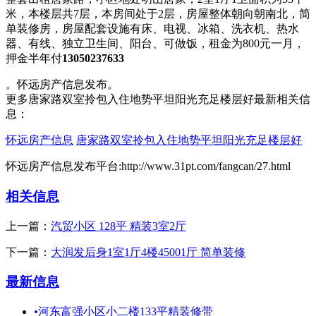
米，本楼层共7层，本房间处于2层，房屋整体朝向朝南北，简
单装修房，房屋配套设施有床、电视、冰箱、洗衣机、热水
器、有线、独立卫生间、阳台、可做饭，租金为800元一月，
押金半年付
13050237633
。怀远房产信息发布。
更多唐家路双室拎包入住地势平坦阳光充足楼层好最新相关信
息：
怀远房产信息
唐家路双室拎包入住地势平坦阳光充足楼层好
怀远房产信息发布平台:http://www.31pt.com/fangcan/27.html
相关信息
上一篇：
汽贸小区 128平 精装3室2厅
下一篇：
大润发后身1室1厅4楼45001厅 简单装修
最新信息
•
河东富强小区小二楼133平精装修带