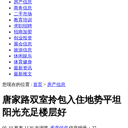
房产信息
商务信息
二手市场
教育培训
求职招聘
招商加盟
创业投资
展会信息
旅游信息
休闲娱乐
体育健身
最新资讯
最新推文
您现在的位置 :
首页
>
房产信息
唐家路双室拎包入住地势平坦
阳光充足楼层好
05-10 发布
1120 次浏览
房产信息
信息编号：27