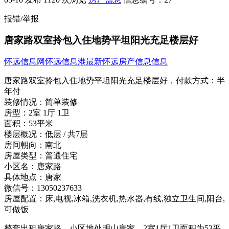
报错/举报
唐家路双室拎包入住地势平坦阳光充足楼层好
怀远信息网
怀远信息港
最新怀远房产信息信息
唐家路双室拎包入住地势平坦阳光充足楼层好，
付款方式：
半
年付
装修情况：
简单装修
房型：
2室 1厅 1卫
面积：
53平米
楼层概况：
低层 / 共7层
房间朝向：
南北
房屋类型：
普通住宅
小区名：
唐家路
具体地点：
唐家
微信号：
13050237633
房屋配置：
床,电视,冰箱,洗衣机,热水器,有线,独立卫生间,阳台,
可做饭
整套出租唐家路，小区地处明山唐家，2室1厅1卫面积为53平