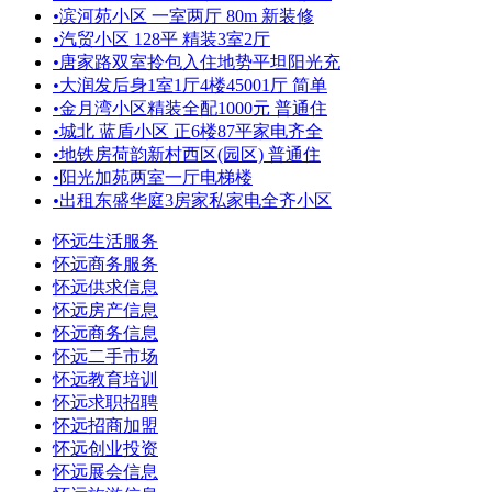
•
滨河苑小区 一室两厅 80m 新装修
•
汽贸小区 128平 精装3室2厅
•
唐家路双室拎包入住地势平坦阳光充
•
大润发后身1室1厅4楼45001厅 简单
•
金月湾小区精装全配1000元 普通住
•
城北 蓝盾小区 正6楼87平家电齐全
•
地铁房荷韵新村西区(园区) 普通住
•
阳光加苑两室一厅电梯楼
•
出租东盛华庭3房家私家电全齐小区
怀远生活服务
怀远商务服务
怀远供求信息
怀远房产信息
怀远商务信息
怀远二手市场
怀远教育培训
怀远求职招聘
怀远招商加盟
怀远创业投资
怀远展会信息