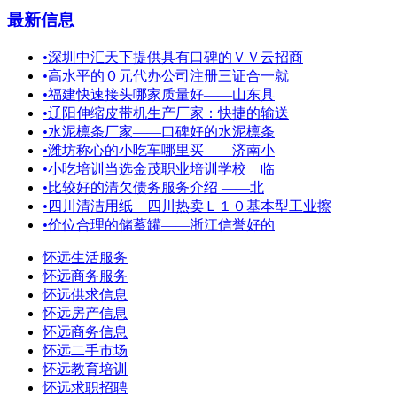
最新信息
•
深圳中汇天下提供具有口碑的ＶＶ云招商
•
高水平的０元代办公司注册三证合一就
•
福建快速接头哪家质量好——山东具
•
辽阳伸缩皮带机生产厂家：快捷的输送
•
水泥檩条厂家——口碑好的水泥檩条
•
潍坊称心的小吃车哪里买——济南小
•
小吃培训当选金茂职业培训学校 临
•
比较好的清欠债务服务介绍 ——北
•
四川清洁用纸＿四川热卖Ｌ１０基本型工业擦
•
价位合理的储蓄罐——浙江信誉好的
怀远生活服务
怀远商务服务
怀远供求信息
怀远房产信息
怀远商务信息
怀远二手市场
怀远教育培训
怀远求职招聘