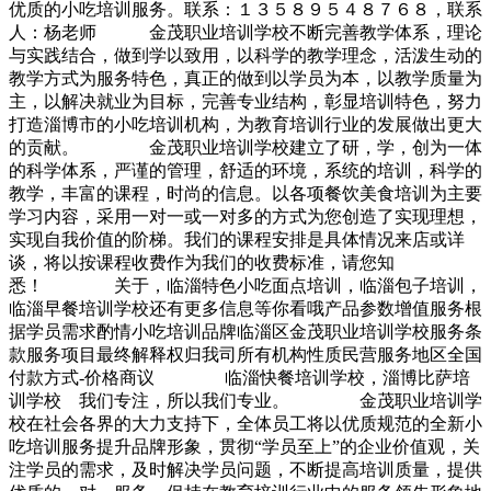
优质的小吃培训服务。联系：１３５８９５４８７６８，联系
人：杨老师 金茂职业培训学校不断完善教学体系，理论
与实践结合，做到学以致用，以科学的教学理念，活泼生动的
教学方式为服务特色，真正的做到以学员为本，以教学质量为
主，以解决就业为目标，完善专业结构，彰显培训特色，努力
打造淄博市的小吃培训机构，为教育培训行业的发展做出更大
的贡献。 金茂职业培训学校建立了研，学，创为一体
的科学体系，严谨的管理，舒适的环境，系统的培训，科学的
教学，丰富的课程，时尚的信息。以各项餐饮美食培训为主要
学习内容，采用一对一或一对多的方式为您创造了实现理想，
实现自我价值的阶梯。我们的课程安排是具体情况来店或详
谈，将以按课程收费作为我们的收费标准，请您知
悉！ 关于，临淄特色小吃面点培训，临淄包子培训，
临淄早餐培训学校还有更多信息等你看哦产品参数增值服务根
据学员需求酌情小吃培训品牌临淄区金茂职业培训学校服务条
款服务项目最终解释权归我司所有机构性质民营服务地区全国
付款方式-价格商议 临淄快餐培训学校，淄博比萨培
训学校 我们专注，所以我们专业。 金茂职业培训学
校在社会各界的大力支持下，全体员工将以优质规范的全新小
吃培训服务提升品牌形象，贯彻“学员至上”的企业价值观，关
注学员的需求，及时解决学员问题，不断提高培训质量，提供