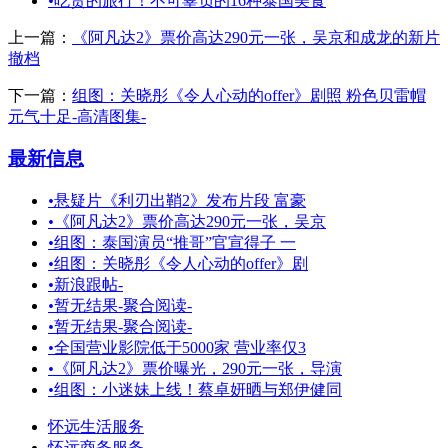
•
吃货的旅行！不可辜负的16种泰国美食
上一篇：
《阿凡达2》票价高达290元一张，吴京和成龙的新片
撤档
下一篇：
组图：关晓彤《令人心动的offer》剧照 粉色贝雷帽
元气十足-高清图集-
最新信息
•
悬疑片《利刃出鞘2》发布片段 富豪
•
《阿凡达2》票价高达290元一张，吴京
•
组图：泰国演员“推哥”官宣得子 一
•
组图：关晓彤《令人心动的offer》剧
•
新浪跟帖-
•
暂无结果-聚合阅读-
•
暂无结果-聚合阅读-
•
全国营业影院低于5000家 营业率仅3
•
《阿凡达2》票价曝光，290元一张，导演
•
组图：小迷妹上线！蔡卓妍晒与郑伊健同
怀远生活服务
怀远商务服务