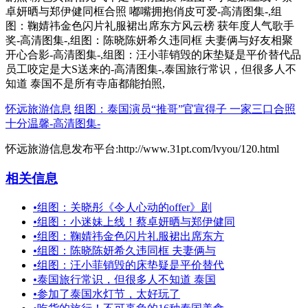
卓妍晒与郑伊健同框合照 嘟嘴拥抱俏皮可爱-高清图集-,组
图：鞠婧祎金色闪片礼服裙出席东方风云榜 获年度人气歌手
奖-高清图集-,组图：陈晓陈妍希久违同框 夫妻俩与好友相聚
开心合影-高清图集-,组图：汪小菲销毁的床垫疑是平价替代品
员工咬定是大S送来的-高清图集-,泰国旅行常识，但很多人不
知道 泰国不是所有寺庙都能拍照,
怀远旅游信息
组图：泰国演员“推哥”官宣得子 一家三口合照
十分温馨-高清图集-
怀远旅游信息发布平台:http://www.31pt.com/lvyou/120.html
相关信息
•
组图：关晓彤《令人心动的offer》剧
•
组图：小迷妹上线！蔡卓妍晒与郑伊健同
•
组图：鞠婧祎金色闪片礼服裙出席东方
•
组图：陈晓陈妍希久违同框 夫妻俩与
•
组图：汪小菲销毁的床垫疑是平价替代
•
泰国旅行常识，但很多人不知道 泰国
•
参加了泰国水灯节，太好玩了