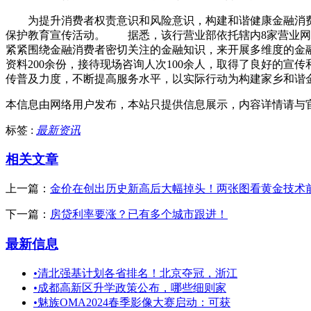
为提升消费者权责意识和风险意识，构建和谐健康金融消费环
保护教育宣传活动。 据悉，该行营业部依托辖内8家营业网
紧紧围绕金融消费者密切关注的金融知识，来开展多维度的金
资料200余份，接待现场咨询人次100余人，取得了良好的
传普及力度，不断提高服务水平，以实际行动为构建家乡和
本信息由网络用户发布，
本站只提供信息展示，内容详情请与
标签 :
最新资讯
相关文章
上一篇：
金价在创出历史新高后大幅掉头！两张图看黄金技术
下一篇：
房贷利率要涨？已有多个城市跟进！
最新信息
•
清北强基计划各省排名！北京夺冠，浙江
•
成都高新区升学政策公布，哪些细则家
•
魅族OMA2024春季影像大赛启动：可获