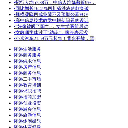
•
招行人均57.38万，中信人均降薪近9%，
•
同比增长16.41%四川省涉农贷款突破
•
规模骤降四成业绩不及预期公募FOF
•
高中信息技术教学中框架问题的设计
•
“好像被吸了阳气”，女生学医前后对
•
女教师字体过于“幼态”，家长表示没
•
小米汽车21.59万元起售！背水开战，雷
怀远生活服务
怀远商务服务
怀远供求信息
怀远房产信息
怀远商务信息
怀远二手市场
怀远教育培训
怀远求职招聘
怀远招商加盟
怀远创业投资
怀远展会信息
怀远旅游信息
怀远休闲娱乐
怀远体育健身