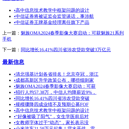
•
高中信息技术教学中框架问题的设计
•
中信证券将被证监会监管谈话，事涉航
•
中信证券王牌基金经理离任旗下产品
上一篇：
魅族OMA2024春季影像大赛启动：可获魅族21系列
手机
下一篇：
同比增长16.41%四川省涉农贷款突破3万亿元
最新信息
•
清北强基计划各省排名！北京夺冠，浙江
•
成都高新区升学政策公布，哪些细则家
•
魅族OMA2024春季影像大赛启动：可获
•
招行人均57.38万，中信人均降薪近9%，
•
同比增长16.41%四川省涉农贷款突破
•
规模骤降四成业绩不及预期公募FOF
•
高中信息技术教学中框架问题的设计
•
“好像被吸了阳气”，女生学医前后对
•
女教师字体过于“幼态”，家长表示没
•
小米汽车21.59万元起售！背水开战，雷