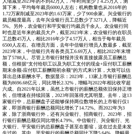
人缩减至2023年的不到42万人，7年时间里少了4.25万人，测
算下来，平均每年裁员6000人左右；机构数量也从2016年的
1.72万家削减至2023年的1.63万家，少了900余家。兴业银行的
裁员幅度最高，去年兴业银行员工总数少了3271人，降幅近
5%。另外，农业银行和平安银行均裁员千余人。农业银行同
时也是近年来的裁员大户，截至2023年末，农业银行的在职员
工总数45万人，相比2016年少了4.57万人，相当于每年裁员
6500人左右。在增员方面，去年中信银行增员人数最多，截至
2023年末，中信银行共有各类员工6.69万人，相比2022年末增
加了5788人。尽管上市银行财报并没有直接披露员工薪酬总
额，但根据“支付给职工以及为职工支付的现金+应付职工薪酬
期末余额-应付职工薪酬期初余额”的方式来计算，大致可以估
算出总体薪酬水平。数据显示：2023年，13家上市银行薪酬总
额为8696.68亿元，同比增长2.32%，增幅与2022年相比收窄超
六成。自2021年以来，虽然上市银行的薪酬总额依旧保持正增
长，但增速在持续回落，2023年回落得尤其明显。去年，这13
家银行中，总薪酬盘子还能够保持两位数增长的上市银行仅1
家，即浙商银行薪酬总额同比增长了14.72%。而2022年为3
家，除了浙商银行外，还有兴业银行、招商银行。2023年，招
行银行薪酬总额仅同比增长4.79%。中信银行、兴业银行、光
大银行、平安银行的总薪酬盘子甚至在萎缩，这在过去是未发
生过的。其中，平安银行的薪酬总额同比下降5.64%，降幅最