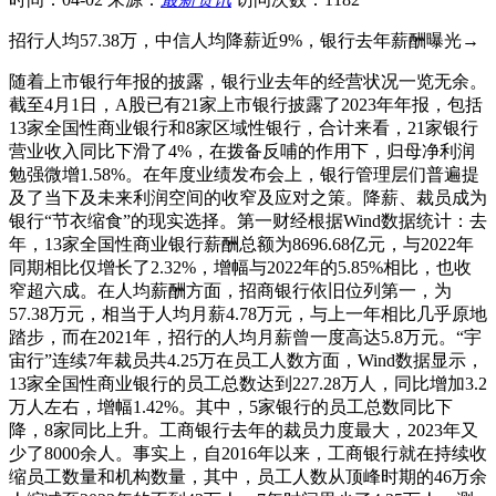
招行人均57.38万，中信人均降薪近9%，银行去年薪酬曝光→
随着上市银行年报的披露，银行业去年的经营状况一览无余。
截至4月1日，A股已有21家上市银行披露了2023年年报，包括
13家全国性商业银行和8家区域性银行，合计来看，21家银行
营业收入同比下滑了4%，在拨备反哺的作用下，归母净利润
勉强微增1.58%。在年度业绩发布会上，银行管理层们普遍提
及了当下及未来利润空间的收窄及应对之策。降薪、裁员成为
银行“节衣缩食”的现实选择。第一财经根据Wind数据统计：去
年，13家全国性商业银行薪酬总额为8696.68亿元，与2022年
同期相比仅增长了2.32%，增幅与2022年的5.85%相比，也收
窄超六成。在人均薪酬方面，招商银行依旧位列第一，为
57.38万元，相当于人均月薪4.78万元，与上一年相比几乎原地
踏步，而在2021年，招行的人均月薪曾一度高达5.8万元。“宇
宙行”连续7年裁员共4.25万在员工人数方面，Wind数据显示，
13家全国性商业银行的员工总数达到227.28万人，同比增加3.2
万人左右，增幅1.42%。其中，5家银行的员工总数同比下
降，8家同比上升。工商银行去年的裁员力度最大，2023年又
少了8000余人。事实上，自2016年以来，工商银行就在持续收
缩员工数量和机构数量，其中，员工人数从顶峰时期的46万余