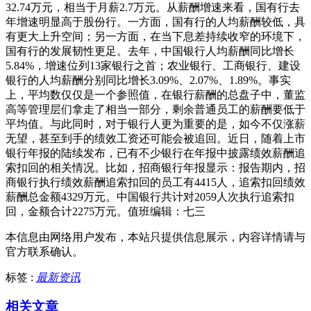
32.74万元，相当于月薪2.7万元。从薪酬增速来看，国有行去
年增速明显高于股份行。一方面，国有行的人均薪酬较低，具
有更大上升空间；另一方面，在当下息差持续收窄的环境下，
国有行的发展韧性更足。去年，中国银行人均薪酬同比增长
5.84%，增速位列13家银行之首；农业银行、工商银行、建设
银行的人均薪酬分别同比增长3.09%、2.07%、1.89%。事实
上，平均数仅仅是一个参照值，在银行薪酬的总盘子中，董监
高等管理层们拿走了相当一部分，剩余普通员工的薪酬要低于
平均值。与此同时，对于银行人更为重要的是，如今不仅涨薪
无望，甚至到手的绩效工资还可能会被追回。近日，随着上市
银行年报的陆续发布，已有不少银行在年报中披露绩效薪酬追
索扣回的相关情况。比如，招商银行年报显示：报告期内，招
商银行执行绩效薪酬追索扣回的员工有4415人，追索扣回绩效
薪酬总金额4329万元。中国银行共计对2059人次执行追索扣
回，金额合计2275万元。值班编辑：七三
本信息由网络用户发布，
本站只提供信息展示，内容详情请与
官方联系确认。
标签 :
最新资讯
相关文章