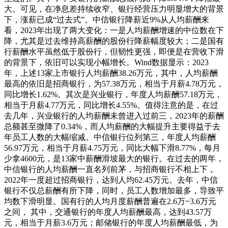
大。可见，在净息差持续收窄、银行经营压力明显增大的背景
下，涨薪已成“过去式”。中信银行降薪近9%从人均薪酬来
看，2023年出现了两大变化：一是人均薪酬增速的中位数在下
降，尤其是过去维持高薪酬的股份行降薪幅度较大；二是国有
行薪酬水平虽然低于股份行，但韧性更强，即便是在营收下滑
的背景下，依旧可以实现小幅增长。Wind数据显示：2023
年，上述13家上市银行人均薪酬38.26万元，其中，人均薪酬
最高的依旧是招商银行，为57.38万元，相当于月薪4.78万元，
同比增长1.62%。其次是兴业银行，年度人均薪酬57.18万元，
相当于月薪4.77万元，同比增长4.55%。值得注意的是，在过
去几年，兴业银行的人均薪酬未曾进入过前三，2023年的薪酬
总额甚至微降了0.34%，而人均薪酬的大幅提升主要得益于去
年员工人数的大幅缩减。中信银行位列第三，年度人均薪酬
56.97万元，相当于月薪4.75万元，同比大幅下滑8.77%，每月
少拿4600元，是13家中薪酬滑坡最大的银行。在过去的两年，
中信银行的人均薪酬一直名列前茅，与招商银行不相上下，
2022年一度超过招商银行，达到人均62.45万元。去年，中信
银行不仅总薪酬有所下降，同时，员工人数增加最多，导致平
均数下滑明显。国有行的人均月度薪酬普遍在2.6万~3.6万元
之间， 其中，交通银行的年度人均薪酬最高，达到43.57万
元，相当于月薪3.6万元；邮储银行的年度人均薪酬最低，为