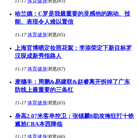
11-17
体育健身
浏览(65)
哈兰德：C罗是我最重要的灵感他的跑动、技
能、表现令人难以置信
11-17
体育健身
浏览(65)
上海官博晒定妆照花絮：李添荣定下新目标罗
汉琛成新秀指路人
11-17
体育健身
浏览(67)
麦穗丰：周鹏&易建联&赵睿离开拆掉了广东
防线上最重要的三条杠
11-17
体育健身
浏览(63)
身高2.07米客串控卫：张镇麟8助攻掩狂打十铁
尴尬CBA本西降临
11-17
体育健身
浏览(60)