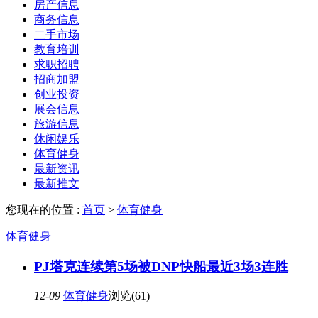
房产信息
商务信息
二手市场
教育培训
求职招聘
招商加盟
创业投资
展会信息
旅游信息
休闲娱乐
体育健身
最新资讯
最新推文
您现在的位置 :
首页
>
体育健身
体育健身
PJ塔克连续第5场被DNP快船最近3场3连胜
12-09
体育健身
浏览(61)