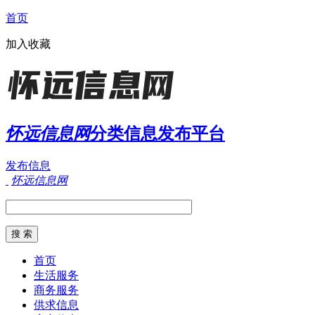
首页
加入收藏
怀远信息网
分类信息发布平台
发布信息
怀远信息网
首页
生活服务
商务服务
供求信息