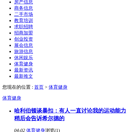
房产信息
商务信息
二手市场
教育培训
求职招聘
招商加盟
创业投资
展会信息
旅游信息
休闲娱乐
体育健身
最新资讯
最新推文
您现在的位置 :
首页
>
体育健身
体育健身
哈利伯顿谈暴扣：有人一直讨论我的运动能力
稍后会告诉希尔德的
04-02
体育健身
浏览(1)