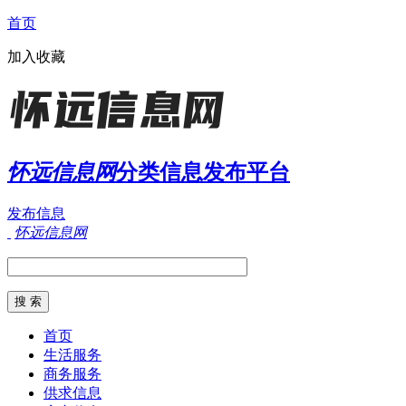
首页
加入收藏
怀远信息网
分类信息发布平台
发布信息
怀远信息网
首页
生活服务
商务服务
供求信息