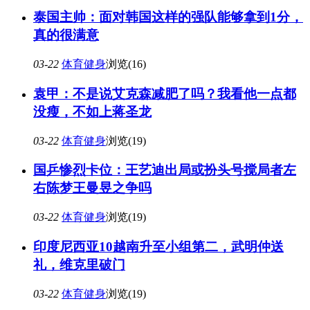
泰国主帅：面对韩国这样的强队能够拿到1分，
真的很满意
03-22
体育健身
浏览(16)
袁甲：不是说艾克森减肥了吗？我看他一点都
没瘦，不如上蒋圣龙
03-22
体育健身
浏览(19)
国乒惨烈卡位：王艺迪出局或扮头号搅局者左
右陈梦王曼昱之争吗
03-22
体育健身
浏览(19)
印度尼西亚10越南升至小组第二，武明仲送
礼，维克里破门
03-22
体育健身
浏览(19)