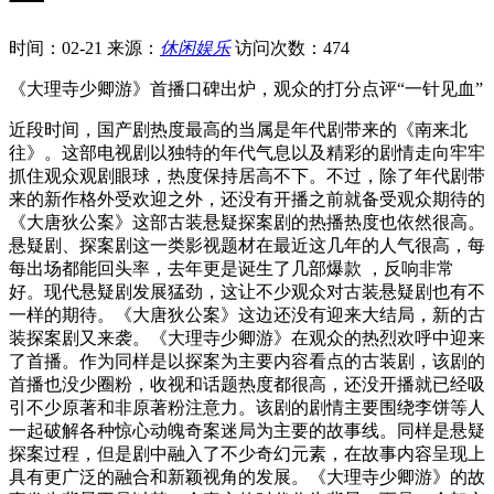
时间：02-21
来源：
休闲娱乐
访问次数：474
《大理寺少卿游》首播口碑出炉，观众的打分点评“一针见血”
近段时间，国产剧热度最高的当属是年代剧带来的《南来北
往》。这部电视剧以独特的年代气息以及精彩的剧情走向牢牢
抓住观众观剧眼球，热度保持居高不下。不过，除了年代剧带
来的新作格外受欢迎之外，还没有开播之前就备受观众期待的
《大唐狄公案》这部古装悬疑探案剧的热播热度也依然很高。
悬疑剧、探案剧这一类影视题材在最近这几年的人气很高，每
每出场都能回头率，去年更是诞生了几部爆款 ，反响非常
好。现代悬疑剧发展猛劲，这让不少观众对古装悬疑剧也有不
一样的期待。《大唐狄公案》这边还没有迎来大结局，新的古
装探案剧又来袭。《大理寺少卿游》在观众的热烈欢呼中迎来
了首播。作为同样是以探案为主要内容看点的古装剧，该剧的
首播也没少圈粉，收视和话题热度都很高，还没开播就已经吸
引不少原著和非原著粉注意力。该剧的剧情主要围绕李饼等人
一起破解各种惊心动魄奇案迷局为主要的故事线。同样是悬疑
探案过程，但是剧中融入了不少奇幻元素，在故事内容呈现上
具有更广泛的融合和新颖视角的发展。《大理寺少卿游》的故