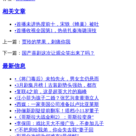
相关文章
•
首播未进热度前十，宋轶《蜂巢》被吐
•
首播收视全国第1，热依扎秦海璐演技
上一篇：
贾玲的苹果，刺痛你我
下一篇：
国产喜剧这次让观众笑出来了吗？
最新信息
•
《将门毒后》未拍先火，男女主仍悬而
•
3月剧集月榜丨古装剧势头强劲，都市
•
复联4之前，这是超英大片的巅峰
•
汪小菲为孩子二婚？张艺兴拿黄渤立人
•
西媒：一家美国公司准备以卢比亚莱斯
•
孙俪新剧疑提前翻车！搭档小11岁董子
•
《哥斯拉大战金刚2》：哥斯拉变身“
•
李保田：戏比天大不接广告，不参加儿子
•
“不把房给我弟，你会失去我”妻子回