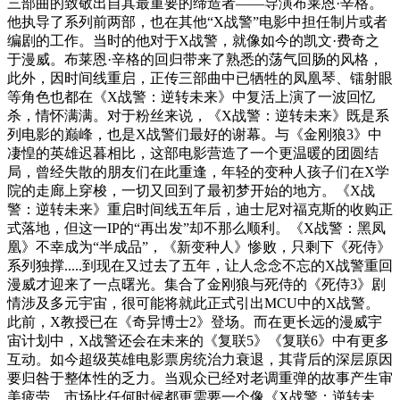
三部曲的致敬出自其最重要的缔造者——导演布莱恩·辛格。
他执导了系列前两部，也在其他“X战警”电影中担任制片或者
编剧的工作。当时的他对于X战警，就像如今的凯文·费奇之
于漫威。布莱恩·辛格的回归带来了熟悉的荡气回肠的风格，
此外，因时间线重启，正传三部曲中已牺牲的凤凰琴、镭射眼
等角色也都在《X战警：逆转未来》中复活上演了一波回忆
杀，情怀满满。对于粉丝来说，《X战警：逆转未来》既是系
列电影的巅峰，也是X战警们最好的谢幕。与《金刚狼3》中
凄惶的英雄迟暮相比，这部电影营造了一个更温暖的团圆结
局，曾经失散的朋友们在此重逢，年轻的变种人孩子们在X学
院的走廊上穿梭，一切又回到了最初梦开始的地方。《X战
警：逆转未来》重启时间线五年后，迪士尼对福克斯的收购正
式落地，但这一IP的“再出发”却不那么顺利。《X战警：黑凤
凰》不幸成为“半成品”，《新变种人》惨败，只剩下《死侍》
系列独撑.....到现在又过去了五年，让人念念不忘的X战警重回
漫威才迎来了一点曙光。集合了金刚狼与死侍的《死侍3》剧
情涉及多元宇宙，很可能将就此正式引出MCU中的X战警。
此前，X教授已在《奇异博士2》登场。而在更长远的漫威宇
宙计划中，X战警还会在未来的《复联5》《复联6》中有更多
互动。如今超级英雄电影票房统治力衰退，其背后的深层原因
要归咎于整体性的乏力。当观众已经对老调重弹的故事产生审
美疲劳，市场比任何时候都更需要一个像《X战警：逆转未