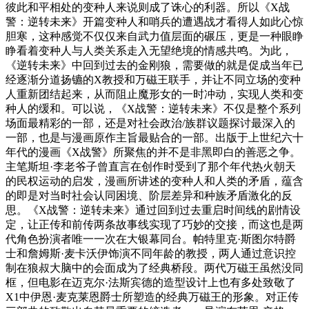
彼此和平相处的变种人来说则成了诛心的利器。所以《X战
警：逆转未来》开篇变种人和哨兵的遭遇战才看得人如此心惊
胆寒，这种感觉不仅仅来自武力值层面的碾压，更是一种眼睁
睁看着变种人与人类关系走入无望绝境的情感共鸣。为此，
《逆转未来》中回到过去的金刚狼，需要做的就是促成当年已
经逐渐分道扬镳的X教授和万磁王联手，并让不同立场的变种
人重新团结起来，从而阻止魔形女的一时冲动，实现人类和变
种人的缓和。可以说，《X战警：逆转未来》不仅是整个系列
场面最精彩的一部，还是对社会政治/族群议题探讨最深入的
一部，也是与漫画原作主旨最贴合的一部。出版于上世纪六十
年代的漫画《X战警》所聚焦的并不是非黑即白的善恶之争。
主笔斯坦·李老爷子曾直言在创作时受到了那个年代热火朝天
的民权运动的启发，漫画所讲述的变种人和人类的矛盾，蕴含
的即是对当时社会认同困境、阶层差异和种族矛盾激化的反
思。《X战警：逆转未来》通过回到过去重启时间线的剧情设
定，让正传和前传两条故事线实现了巧妙的交接，而这也是两
代角色扮演者唯一一次在大银幕同台。帕特里克·斯图尔特爵
士和詹姆斯·麦卡沃伊饰演不同年龄的教授，两人通过意识控
制在狼叔大脑中的会面成为了经典桥段。两代万磁王虽然没同
框，但电影在迈克尔·法斯宾德的造型设计上也有多处致敬了
X1中伊恩·麦克莱恩爵士所塑造的经典万磁王的形象。对正传