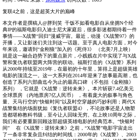
复联4之前，这是超英大片的巅峰
本文作者是撰稿人@胖到笑‍‍‍‍‍‍‍‍‍‍‍‍‍‍‍ ‍‍‍ 干饭不如看电影‍‍‍‍‍‍‍‍‍‍‍‍‍‍‍‍‍‍‍‍‍‍‍‍‍‍‍‍‍‍‍‍‍‍‍‍‍‍‍‍‍‍自从坐拥N个经
典IP的福斯电影归入迪士尼大家庭后，很多影迷都期待着一件
事情——X战警“回归”漫威宇宙。‍‍‍‍‍‍‍‍‍‍‍‍最近，动漫《X战警97》的
开播，又让影迷们关注到这一话题。‍至于真人电影方面，对今
年来说，邀请到“金刚狼”加入的《死侍3》 （北美7月上映）
就是这一融合趋势下的重点新片，小贱贱在片中实现了与X战
警和复仇者联盟两大阵营的联动。‍‍福斯打造的《X战警》系列
从2000年持续至2019年，在最初的十年里，算得上是超级英雄
电影的顶流之一。这一大系列在2014年迎来了故事最高潮，也
创造了系列六部曲迄今为止的最高口碑 （不包括《金刚狼》
系列） ，它就是《X战警：逆转未来》。本片斩获7.4亿美元
全球票房 （内地票房7亿人民币） ，有着庞大的叙事与角色
量、天马行空的“快银时间”以及时空穿越的巧妙利用；两代X
战警集结的场面犹如《复仇者联盟4》，不论故事还是人物塑
造都堪称教科书级，至今让人回味无穷。在上映10周年之际，
我们有必要重新回顾这部超级英雄电影的经典范本。“快银时
间” ‍ ‍ ‍ ‍ ‍在《X战警：逆转未来》之前，“X战警”电影宇宙走出
了一条非常复杂且纠结的时间线：2000年的《X战警》、2003