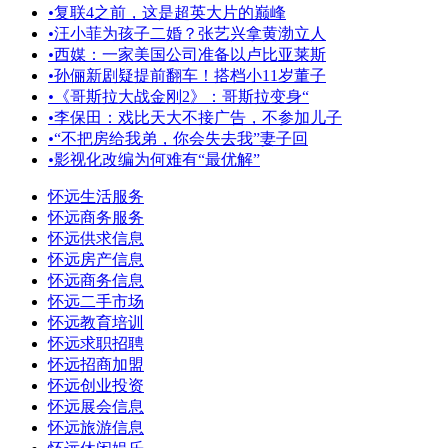
•
复联4之前，这是超英大片的巅峰
•
汪小菲为孩子二婚？张艺兴拿黄渤立人
•
西媒：一家美国公司准备以卢比亚莱斯
•
孙俪新剧疑提前翻车！搭档小11岁董子
•
《哥斯拉大战金刚2》：哥斯拉变身“
•
李保田：戏比天大不接广告，不参加儿子
•
“不把房给我弟，你会失去我”妻子回
•
影视化改编为何难有“最优解”
怀远生活服务
怀远商务服务
怀远供求信息
怀远房产信息
怀远商务信息
怀远二手市场
怀远教育培训
怀远求职招聘
怀远招商加盟
怀远创业投资
怀远展会信息
怀远旅游信息