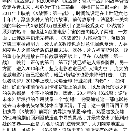
年的《X战警2》和2006年的《X战警：背水一战》的故事背景
设定在近未来，被称为“正传三部曲”；接棒正传三部曲的，是
2011年上映的《X战警：第一战》，时间线设定在上世纪六七
十年代，聚焦变种人的前传故事。前传故事中，法鲨和一美饰
演的年轻一代X教授和万磁王吸引了更年轻观众对《X战警》
系列的热情，但也让X战警电影宇宙的走向陷入了两难。一方
面，正传故事仍未完待续，《X战警3》片尾彩蛋中，落败的
万磁王重拾超能力，死去的X教授也通过意识操纵复活，人类
和变种人之间的矛盾仍悬而未决。戏外，片方福克斯对这一IP
的重心依然是放在正传故事的延续上，早在《X战警：第一
战》上映前，正传的第四、第五部就已经进入筹备阶段。另一
方面，进入2010年代，超英电影赛道已经“人满为患”。庞大的
漫威电影宇宙已经起航，诺兰+蝙蝠侠也带来降维打击。《复
仇者联盟》2012年上映后火爆全球 ‍行业如此“内卷”下，如何
处理好正传和前传在剧情和逻辑上的通顺，以及两代演员之间
的关系都是一个不小的难题。因此，2014年的《X战警：逆转
未来》所承担的作用就像一个“纺锤”，需要通过这一部电影将
过去与未来的头绪和脉络全部厘清。于是，这一项目请回了最
初执导《X战警》前两部的导演布莱恩·辛格。熟悉超级英雄
的他与编剧们回到漫威漫画中寻找灵感，并最终交出了恰到好
处的答卷——正是 片名所说的“逆转未来”，大刀阔斧地重启
时间线。风格上，《X战警：逆转未来》前所未有的严肃，它