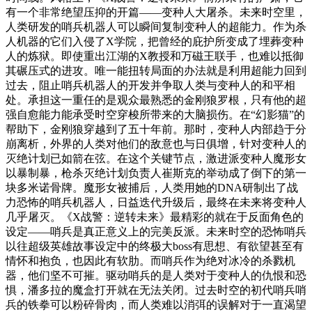
有一个非常绝望压抑的开篇——变种人大屠杀。未来时空里，
人类研发的哨兵机器人可以瞬间复制变种人的超能力。作为杀
人机器的它们入侵了X学院，把曾经的庇护所变成了埋葬变种
人的炼狱。即使重出江湖的X教授和万磁王联手，也难以抵御
其碾压式的进攻。唯一能扭转局面的办法就是利用超能力回到
过去，阻止哨兵机器人的开发并争取人类与变种人的和平相
处。承担这一重任的是观众最熟悉的金刚狼罗根，只有他的超
强自愈能力能承受时空穿梭所带来的大脑损伤。在“幻影猫”的
帮助下，金刚狼穿越到了五十年前。那时，变种人内部趋于分
崩离析，外界的人类对他们的敌意也与日俱增，针对变种人的
灭绝计划已如箭在弦。在这个关键节点，激进派变种人魔形女
以暴制暴，枪杀灭绝计划负责人崔斯克的举动成了倒下的第一
块多米诺骨牌。魔形女被捕后，人类用她的DNA研制出了战
力恐怖的哨兵机器人，日益迭代升级后，最终在未来将变种人
几乎屠灭。《X战警：逆转未来》最精彩的就在于反面角色的
设定——哨兵是真正意义上的完美反派。未来时空的恐怖哨兵
以往超级英雄故事设定中的终极大boss有思想、有欲望甚至有
情怀和抱负，也因此有软肋。而哨兵作为绝对冰冷的杀戮机
器，他们坚不可摧。驱动哨兵的是人类对于变种人的仇恨和恐
惧，潘多拉的魔盒打开就在无法关闭。过去时空的初代哨兵哨
兵的铁拳可以粉碎骨肉，而人类难以消弭的误解对于一直渴望