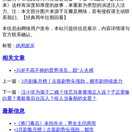
来》这样有深度和厚度的故事，来重新为类型的演进注入活
力。注：本文部分图片来源于豆瓣及网络，若有侵权请主动联
系我们。【经典周年往期回看】
本信息由网络用户发布，
本站只提供信息展示，内容详情请与
官方联系确认。
标签 :
休闲娱乐
相关文章
•
35岁不高不帅的普男演员，因“人夫感
上一篇：
3月剧集月榜丨古装剧势头强劲，都市剧持续发力
下一篇：
汪小菲为孩子二婚？张艺兴拿黄渤立人设？于正害惨
白鹿？黄龄靠后台压人？给人当备胎的女星？
最新信息
•
《将门毒后》未拍先火，男女主仍悬而
•
3月剧集月榜丨古装剧势头强劲，都市