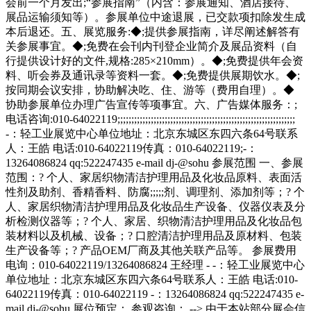
会前一个月发出;“参展指南”（内含：参展通知、酒店接待、
展品运输须知等）。参展单位中途退展，已交款项扣除发生成
本后退还。五、展览服务:◆;提供参展指南，详尽阐述解答有
关参展事宜。◆;免费在会刊内刊登企业简介及展品资料（自
行提供设计好的文件,规格:285×210mm）。◆;免费提供年会资
料、听会券及通讯录等资料一套。◆;免费提供展期饮水。◆;
按同期会议安排，协助解决吃、住、游等（费用自理）。◆
协助参展单位办理广告宣传等项事宜。六、广告媒体服务：;
电话咨询:010-64022119;;;;;;;;;;;;;;;;;;;;;;;;;;;;;;;;;;;;;;;;;;;;;;;;;;;;;;;;;;;;;;;;
-：轻工业展览中心单位地址：北京东城区东四六条64号联系
人：王皓 电话:010-64022119传真：010-64022119;-：
13264086824 qq:522247435 e-mail dj-@sohu 参展范围 一、参展
范围：? 个人、家居织物清洁护理用品及化妆品原料、表面活
性剂及助剂、香精香料、防腐;;;;;剂、调理剂、添加剂等；? 个
人、家居织物清洁护理用品及化妆品生产设备、仪器仪表及分
析检测仪器等；? 个人、家居、织物清洁护理用品及化妆品包
装材料以及机械、设备；? 口腔清洁护理用品及原材料、包装
生产设备等；? 产品OEM厂商及其他关联产品等。 参展费用
电询：010-64022119/13264086824 王经理 - -：轻工业展览中心
单位地址：北京东城区东四六条64号联系人：王皓 电话:010-
64022119传真：010-64022119 -：13264086824 qq:522247435 e-
mail dj-@sohu 展位预定： 参观咨询： --> 由于本站部分展会信