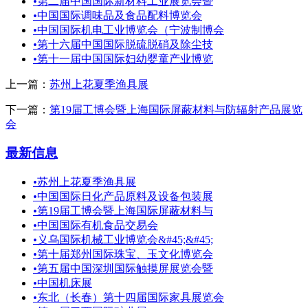
•
第二届中国国际新材料工业展览会暨
•
中国国际调味品及食品配料博览会
•
中国国际机电工业博览会（宁波制博会
•
第十六届中国国际脱硫脱硝及除尘技
•
第十一届中国国际妇幼婴童产业博览
上一篇：
苏州上花夏季渔具展
下一篇：
第19届工博会暨上海国际屏蔽材料与防辐射产品展览
会
最新信息
•
苏州上花夏季渔具展
•
中国国际日化产品原料及设备包装展
•
第19届工博会暨上海国际屏蔽材料与
•
中国国际有机食品交易会
•
义乌国际机械工业博览会&#45;&#45;
•
第十届郑州国际珠宝、玉文化博览会
•
第五届中国深圳国际触摸屏展览会暨
•
中国机床展
•
东北（长春）第十四届国际家具展览会