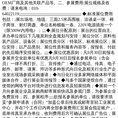
OEM厂商及其他关联产品等。二、参展费用:展位规格及收
费：请来电询：010-
64022119;;;;;;;;;;;;;;;;;;;;;;;;;;;;;;;;;;;;;;;;;;;;;;;;;;;;;;;;;;; ◆;标准展位费用
包括：;展出场地、地毯、三面2.5米高围板、洽谈桌一张、椅
子两张、射灯两盏、单位名称楣板一条、220V电源插座一个
（限500W内用电）；;;;;◆;展位分配原则：展台的位置由主、
承办单位按以下几项原则全盘规划与安排：展位分区：原料包
装产品区、设备区；展位性质分区：特装区、标准展位区；展
位安排：以产品类别、展位性质和服务内容等，按报名、付款
的先后顺序安排展位。;;;;◆;展位优惠原则：凡9月30日前报名
参展并交全款单位有优惠凡9月30日后报名参展单位（含会
员）一律不再打折。三、宣传推广：◆通过电话、传真、电子
邮件、邮寄、请柬、拜访等多种形式向日化及相关行业生产企
业发出现场参观采购邀请；◆与日化行业多家网络媒体和平面
媒体合作，进行展会宣传报导；◆与多个国家使馆合作，通过
使馆的网络平台对境外进行信息发布及招展招商；◆展前一个
月向参展企业及采购商邮寄展前快讯及参观门票，为参展企业
免费宣传；四、参展程序:;;;;欲报名参展的单位，请按要求填
妥“参展申请表（合同）”加盖公章后传真或邮寄至轻工业展览
中心，并在7个工作日内将全部参展费用汇至展会指定账户，-
底单传真至承办单位，收到费用后方可确认展位及广告位，展