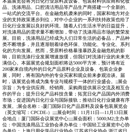
本届展览会将为日化行业原料及设备、包装材料供应商和化妆
品、洗涤用品、口腔清洁用品等产品生产商搭建一个全新的、
一站式的交流平台。在金融危机袭来的同时，国家和地方对企
业的支持政策逐步到位，对中小企业的一系列扶持政策也给了
日化行业发展以良好的环境。随着人们生活水平的日益提升，
对洗涤用品的需求量不断增加，带动了洗涤用品市场的繁荣发
展。目前，洗涤用品已经成为人们日常生活的必备品，产品种
类不断增多，并且逐渐朝着绿色环保、功能化、专业化、系列
化的方向发展。然而，受原料价格暴涨暴跌及金融危机的影
响，目前洗涤行业发展增速放缓，但我们对洗涤行业的未来充
满信心。本届展览会规划面积将达5000平方米，预计将有近
200家来自境内外的日化产品原料企业及设备、包装企业参
展，同时，将有国内外的专业买家和观众前来参观洽谈。届
时，该展览会将成为集专业与规模于一体的行业盛会。;;展会
宗旨：为专业供应商、经销商、采购商提供展示交流及相互合
作的平台；提升日化产品科技含量；拓宽日化产品国内外消费
市场；促进国内日化行业与国际接轨；推动日化行业健康有序
发展。;展会名称：-厦门国际日化产品原料及设备包装展览会
（英文缩写：CPCDE-）;;;;展会时间：11月11日—11月13日展
会地点：厦门国际会议展览中心;;;;展会面积：5000;M2;主办单
位：中国洗涤用品工业协会承办单位：中国轻工业展览中心协
办单位：上海日用化学品行业协会.江苏省日化协会.浙江省日