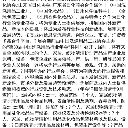
化协会.;山东省日化协会.;广东省日化商会合作媒体：《中国洗
涤用品工业》、《中国化妆品》、《日用化学品科学》、《全
球包装工业》、《香精香料化妆品》、展会特色：;? 作为日化
行业的专业盛会，将为专业人士提供展示、接触国内外新产
品、新技术的良机；将成为发布行业科技创新成果、展望未来
发展趋势、拓宽业内信息交流渠道、创造企业、市场、消费者
多赢合作平台。? 展会期间由中国洗涤用品工业协会主办
的“第30届中国洗涤用品行业年会”将同时召开，届时，将有来
自全国80％以上的个人、家居、织物清洁护理产品生产企业及
原料、设备、包装企业的高层领导、产、供、销、研等1500多
专业人员到会，这将成为行业精英参展、参观、订货、采购的
新亮点。? 同期举办的行业年会，将有为期两天的行业报告和
高端论坛，内容涵盖国内外相关法规、技术发展应用、新产品
新原料、市场分析及发展趋势预测等。为展商及业内人士提供
崭新和权威的行业资讯及技术动态。（年会详细信息请于9月
查询）。;;展览内容：;;;;一、参展范围：? 个人、家居织物清
洁护理用品及化妆品原料、表面活性剂及助剂、香精香料、防
腐;;;;;;;;;;剂、调理剂、添加剂等；? 个人、家居织物清洁护理
用品及化妆品生产设备、仪器仪表及分析检测仪器等；? 个
人、家居、织物清洁护理用品及化妆品包装材料以及机械、设
备；? 口腔清洁护理用品及原材料、包装生产设备等；? 产品