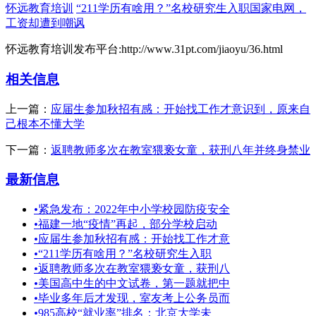
怀远教育培训
“211学历有啥用？”名校研究生入职国家电网，
工资却遭到嘲讽
怀远教育培训发布平台:http://www.31pt.com/jiaoyu/36.html
相关信息
上一篇：
应届生参加秋招有感：开始找工作才意识到，原来自
己根本不懂大学
下一篇：
返聘教师多次在教室猥亵女童，获刑八年并终身禁业
最新信息
•
紧急发布：2022年中小学校园防疫安全
•
福建一地“疫情”再起，部分学校启动
•
应届生参加秋招有感：开始找工作才意
•
“211学历有啥用？”名校研究生入职
•
返聘教师多次在教室猥亵女童，获刑八
•
美国高中生的中文试卷，第一题就把中
•
毕业多年后才发现，室友考上公务员而
•
985高校“就业率”排名：北京大学未