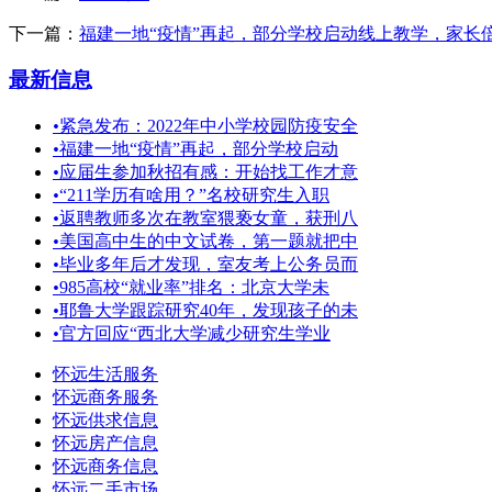
下一篇：
福建一地“疫情”再起，部分学校启动线上教学，家长
最新信息
•
紧急发布：2022年中小学校园防疫安全
•
福建一地“疫情”再起，部分学校启动
•
应届生参加秋招有感：开始找工作才意
•
“211学历有啥用？”名校研究生入职
•
返聘教师多次在教室猥亵女童，获刑八
•
美国高中生的中文试卷，第一题就把中
•
毕业多年后才发现，室友考上公务员而
•
985高校“就业率”排名：北京大学未
•
耶鲁大学跟踪研究40年，发现孩子的未
•
官方回应“西北大学减少研究生学业
怀远生活服务
怀远商务服务
怀远供求信息
怀远房产信息
怀远商务信息
怀远二手市场