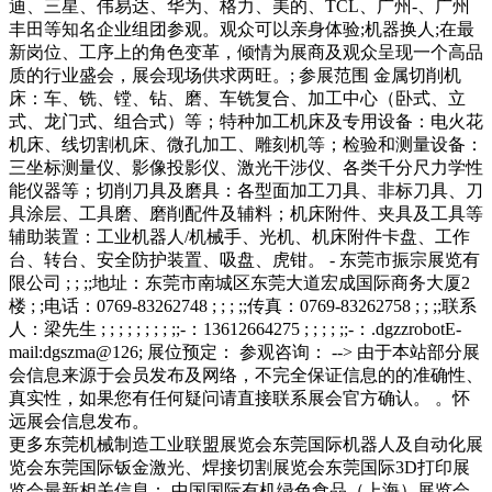
迪、三星、伟易达、华为、格力、美的、TCL、广州-、广州
丰田等知名企业组团参观。观众可以亲身体验;机器换人;在最
新岗位、工序上的角色变革，倾情为展商及观众呈现一个高品
质的行业盛会，展会现场供求两旺。; 参展范围 金属切削机
床：车、铣、镗、钻、磨、车铣复合、加工中心（卧式、立
式、龙门式、组合式）等；特种加工机床及专用设备：电火花
机床、线切割机床、微孔加工、雕刻机等；检验和测量设备：
三坐标测量仪、影像投影仪、激光干涉仪、各类千分尺力学性
能仪器等；切削刀具及磨具：各型面加工刀具、非标刀具、刀
具涂层、工具磨、磨削配件及辅料；机床附件、夹具及工具等
辅助装置：工业机器人/机械手、光机、机床附件卡盘、工作
台、转台、安全防护装置、吸盘、虎钳。 - 东莞市振宗展览有
限公司 ; ; ;;地址：东莞市南城区东莞大道宏成国际商务大厦2
楼 ; ;电话：0769-83262748 ; ; ; ;;传真：0769-83262758 ; ; ;;联系
人：梁先生 ; ; ; ; ; ; ; ; ;;-：13612664275 ; ; ; ; ;;-：.dgzzrobotE-
mail:dgszma@126; 展位预定： 参观咨询： --> 由于本站部分展
会信息来源于会员发布及网络，不完全保证信息的的准确性、
真实性，如果您有任何疑问请直接联系展会官方确认。 。怀
远展会信息发布。
更多东莞机械制造工业联盟展览会东莞国际机器人及自动化展
览会东莞国际钣金激光、焊接切割展览会东莞国际3D打印展
览会最新相关信息： 中国国际有机绿色食品（上海）展览会,