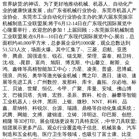
世界缺货;的神话。为了更好地推动机械、机器人、自动化产
业的健康快速发展，由广东省机械行业协会、东莞市机器人产
业协会、东莞市工业自动化行业协会主办的;第六届东莞振宗
机械制造工业联盟展;将于6月12-14日在广东现代国际展览中
心隆重举行，欢迎您的参加！上届回顾：;-东莞振宗机械制造
工业联盟展;在6月8—10日在广东现代国际展览中心-展出，总
面积约40,000平方米，总参展企业约1000家，观众总数达到
51,523人次，场面火爆。其中汇集了-、三菱、启航、亚恩
帝、腾鼎、国强道生、锐石、镭戈斯、荣理、霖泰、精卫特、
沈-锐、-晁群、富尚、旭阳、博克斯、中山馨立、耐斯、众
鸿、鑫锋等高精智能加工中心；力星、凌美、普盛、思博威、
强浪、尚拓、奥华等激光钣金机械；鹰之印、惠日、速动、速
展等先进工具；广州数控、发那科、库卡、鑫拓、尔必地、标
工、贝迪、世耀、恒亿、今甲、广聚、库曼、安域、佛山博
文、巴顿贝塔、先锋、宏胜、圣辰、辉科、松合、赫攀等智能
工业机器人；伙伴、黑田、上银、微秒、NNT、科科、品
鑫、星纳特、科锐尔、台源、瑞踊、鼎格等自动化集成系统；
武腾、网能、文搏、建锦道、立铸、洋明达、印巴斯、创想、
精隆 等3D打印。展会现场更设有刀具特卖区，;中华刀具联盟;
组团展示更多产品。观众行业覆盖电子信息、机械装备、汽车
制造和五金机电、医疗卫生等领域，也吸引了富士康、比亚