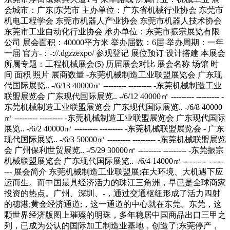
会城市：广东|东莞市 主办单位：广东省机械行业协会 东莞市
机电工程学会 东莞市机器人产业协会 东莞市机器人技术协会
东莞市工业自动化行业协会 承办单位：东莞市振宗展览有限
公司 展会面积：40000平方米 举办届数：6届 举办周期：一年
一届 官方-：-://.dgzzexpo/ 参观登记 展位预订 设计搭建 本展会
所属专题：工程机械展会(5) 历届展会对比 展会名称 场馆 时
间 面积 照片 展商数量 -东莞机械制造工业联盟展览会 广东现
代国际展览.. -/6/13 40000㎡ --------- --------- -东莞机械制造工业
联盟展览会 广东现代国际展览.. -/6/12 40000㎡ --------- --------- -
东莞机械制造工业联盟展览会 广东现代国际展览.. -/6/8 40000
㎡ --------- --------- -东莞机械制造工业联盟展览会 广东现代国际
展览.. -/6/2 40000㎡ --------- --------- -东莞机械联盟展览会 - 广东
现代国际展览.. -/6/3 50000㎡ --------- --------- -东莞机械联盟展览
会 广州保利世贸展览.. -/5/29 30000㎡ --------- --------- -东莞振宗
机械联盟展览会 广东现代国际展览.. -/6/4 14000㎡ --------- ------
--- 展会简介 东莞机械制造工业联盟展;在大环境、大机遇下应
运而生。而中国最具经济活力的珠江三角洲，早已是全球商家
投资的热点。广州、深圳、-，通过交通枢纽形成了活力四射
的穗港;黄金经济通道;，这一通道的中心就在东莞。东莞，这
颗世界经济版图上璀璨的明珠，多年稳居中国商品出口三甲之
列，已成为公认的国际加工制造业基地，创造了;东莞停产，